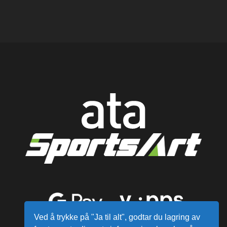
Ved å trykke på "Ja til alt", godtar du lagring av