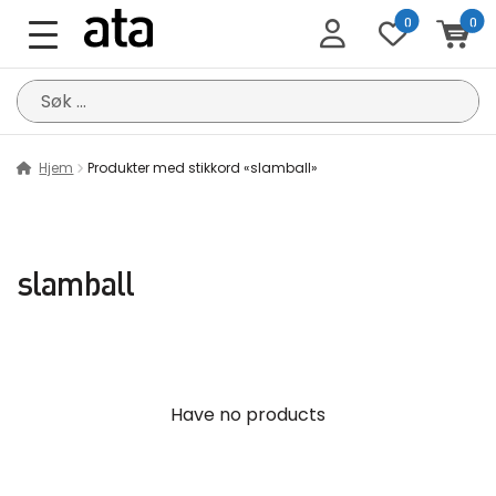
0
0
Søk
etter:
Hjem
Produkter med stikkord «slamball»
slamball
Have no products