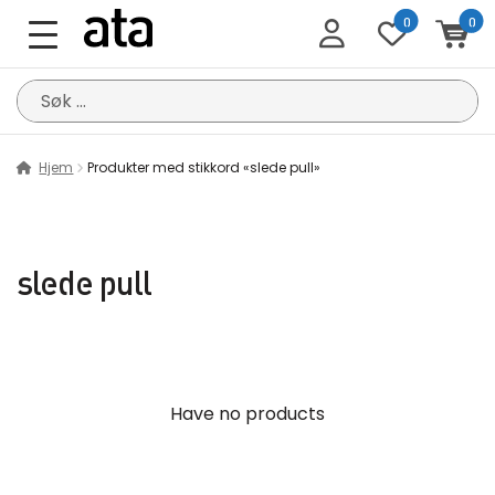
0
0
Søk
etter:
Hjem
Produkter med stikkord «slede pull»
slede pull
Have no products