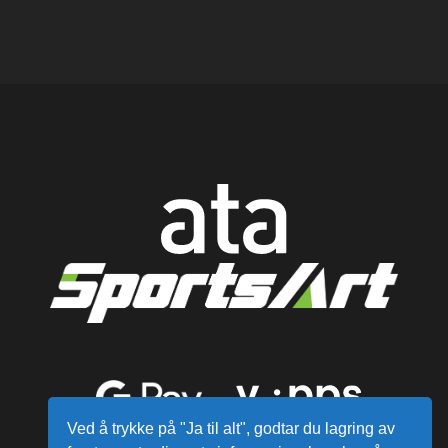
Ved å trykke på "Ja til alt", godtar du lagring av