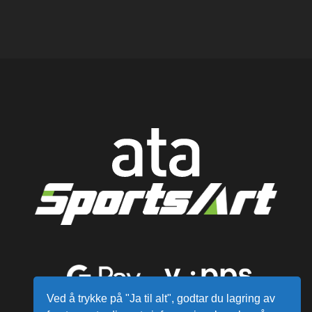
Ved å trykke på "Ja til alt", godtar du lagring av