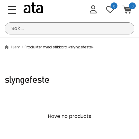
0
0
Søk
etter:
Hjem
Produkter med stikkord «slyngefeste»
slyngefeste
Have no products