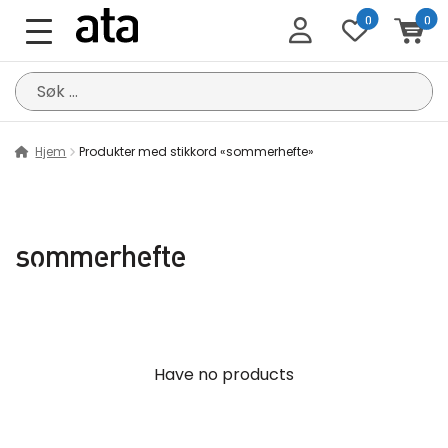
0
0
Søk
etter:
Hjem
Produkter med stikkord «sommerhefte»
sommerhefte
Have no products