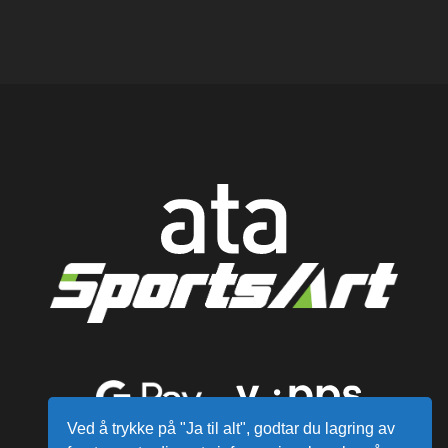
Ved å trykke på "Ja til alt", godtar du lagring av