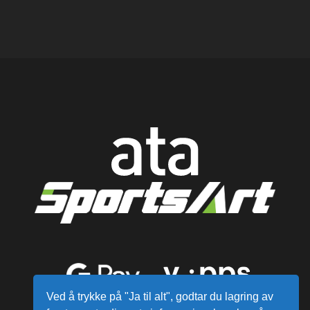
Ved å trykke på "Ja til alt", godtar du lagring av