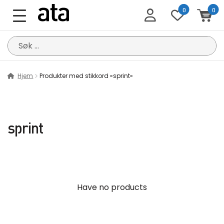
0
0
Søk
etter:
Hjem
Produkter med stikkord «sprint»
sprint
Have no products