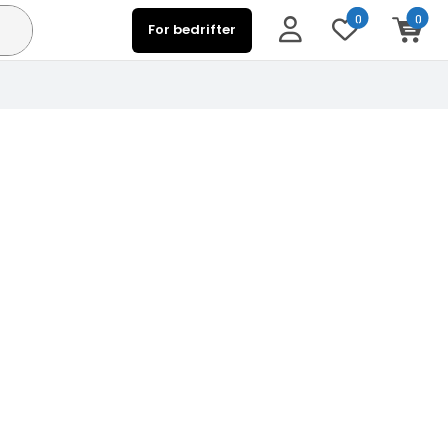
0
0
For bedrifter