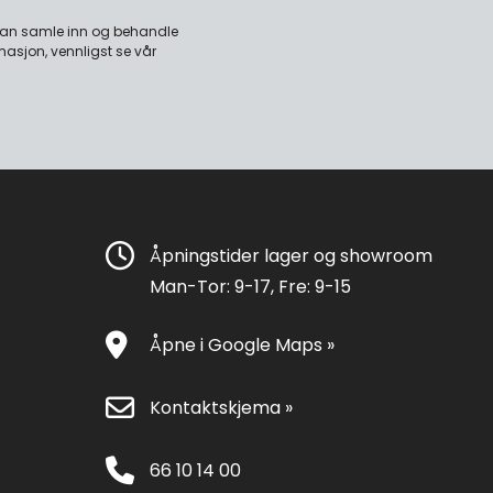
 kan samle inn og behandle
masjon, vennligst se vår
Åpningstider lager og showroom
Man-Tor: 9-17, Fre: 9-15
Åpne i Google Maps »
Kontaktskjema »
66 10 14 00