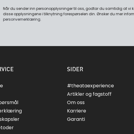
Når du sender inn personopplysninger til oss, godtar du samtidig at vi
disse opplysningene i tilknytning forespørselen din. Ønsker du mer infor
personvernerklæring
.
VICE
SIDER
ce
#theataexperience
Artikler og fagstoff
spørsmål
Om oss
erklæring
Karriere
skapsler
Garanti
etoder