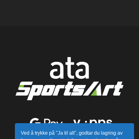
Ved å trykke på "Ja til alt", godtar du lagring av