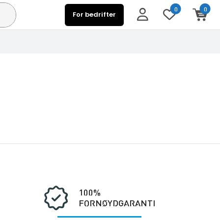
0
0
For bedrifter
100%
FORNØYDGARANTI