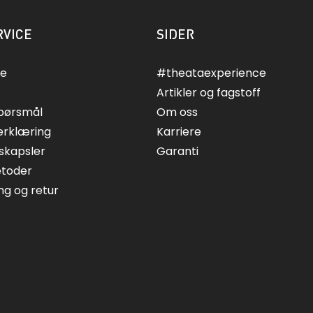
VICE
SIDER
ce
#theataexperience
Artikler og fagstoff
spørsmål
Om oss
erklæring
Karriere
skapsler
Garanti
etoder
ing og retur