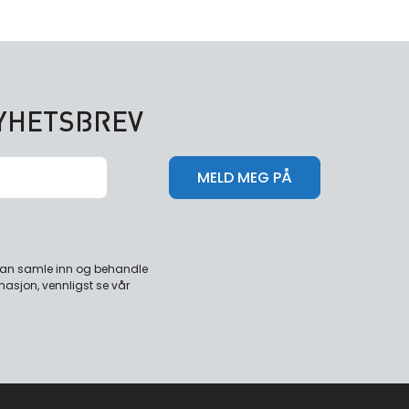
NYHETSBREV
 kan samle inn og behandle
masjon, vennligst se vår