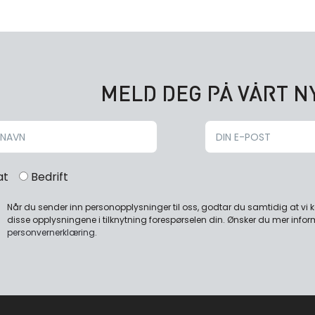
MELD DEG PÅ VÅRT 
at
Bedrift
Når du sender inn personopplysninger til oss, godtar du samtidig at vi
disse opplysningene i tilknytning forespørselen din. Ønsker du mer infor
personvernerklæring
.