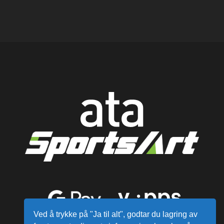
Ved å trykke på "Ja til alt", godtar du lagring av