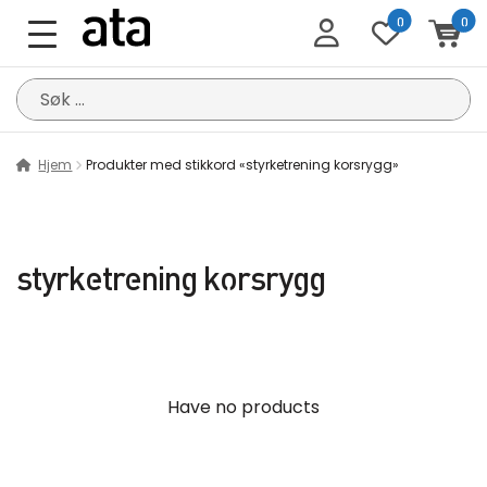
0
0
Søk
etter:
Hjem
Produkter med stikkord «styrketrening korsrygg»
styrketrening korsrygg
Have no products