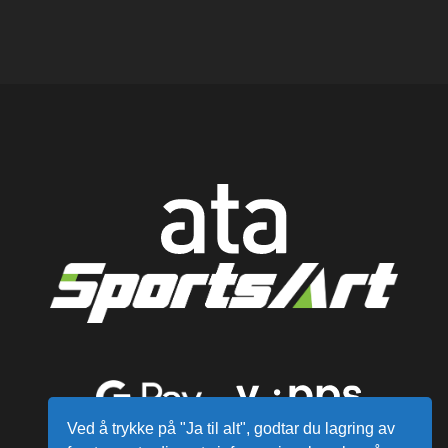
Ved å trykke på "Ja til alt", godtar du lagring av