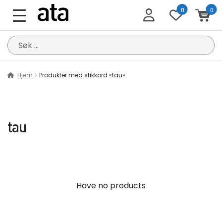
0
0
Søk
etter:
Hjem
Produkter med stikkord «tau»
tau
Have no products