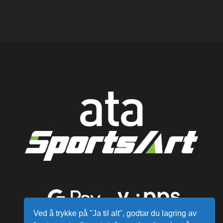
Ved å trykke på "Ja til alt", godtar du lagring av