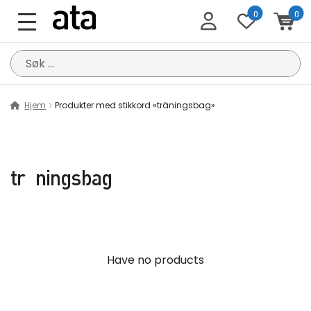
0
0
Søk
etter:
Hjem
Produkter med stikkord «träningsbag»
träningsbag
Have no products