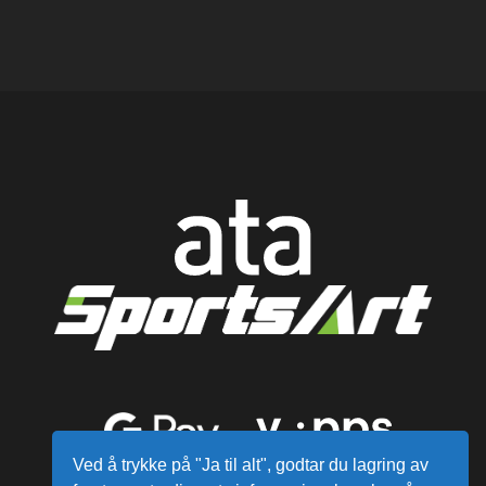
Ved å trykke på "Ja til alt", godtar du lagring av