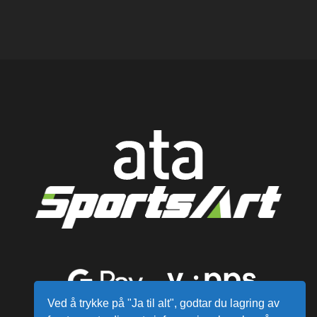
Ved å trykke på "Ja til alt", godtar du lagring av