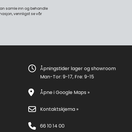
 kan samle inn og behandle
masjon, vennligst se vår
Åpningstider lager og showroom
Man-Tor: 9-17, Fre: 9-15
Åpne i Google Maps »
Kontaktskjema »
66 10 14 00