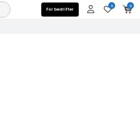
0
0
For bedrifter