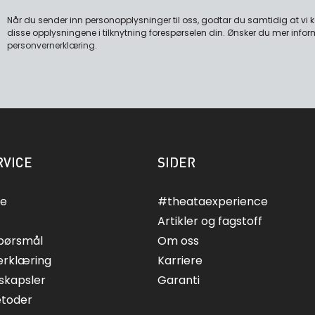
Når du sender inn personopplysninger til oss, godtar du samtidig at vi
disse opplysningene i tilknytning forespørselen din. Ønsker du mer infor
personvernerklæring
.
VICE
SIDER
ce
#theataexperience
Artikler og fagstoff
spørsmål
Om oss
erklæring
Karriere
skapsler
Garanti
etoder