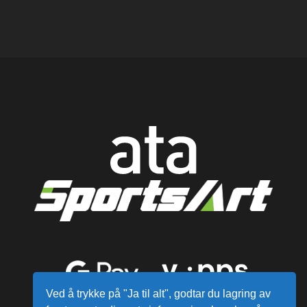
Ved å trykke på "Ja til alt", godtar du lagring av