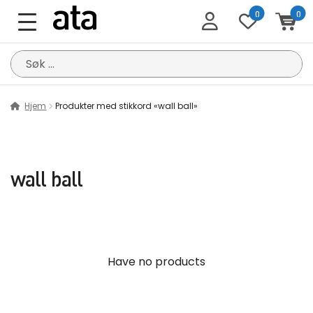
0
0
Søk
etter:
Hjem
Produkter med stikkord «wall ball»
wall ball
Have no products