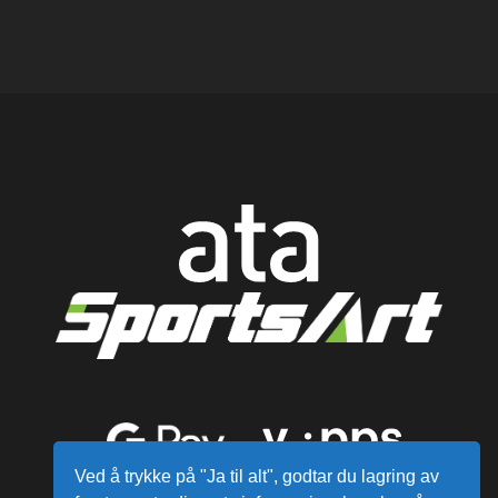
Ved å trykke på "Ja til alt", godtar du lagring av