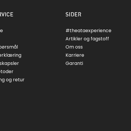
VICE
SIDER
ce
#theataexperience
Artikler og fagstoff
spørsmål
Om oss
erklæring
Karriere
skapsler
Garanti
etoder
ing og retur