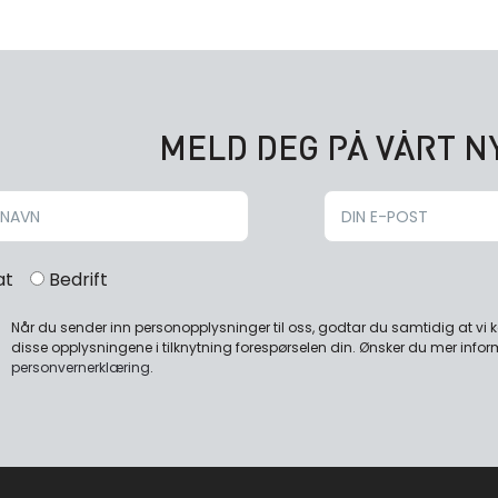
MELD DEG PÅ VÅRT 
at
Bedrift
Når du sender inn personopplysninger til oss, godtar du samtidig at vi
disse opplysningene i tilknytning forespørselen din. Ønsker du mer infor
personvernerklæring
.