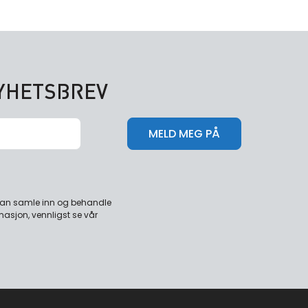
NYHETSBREV
 kan samle inn og behandle
masjon, vennligst se vår