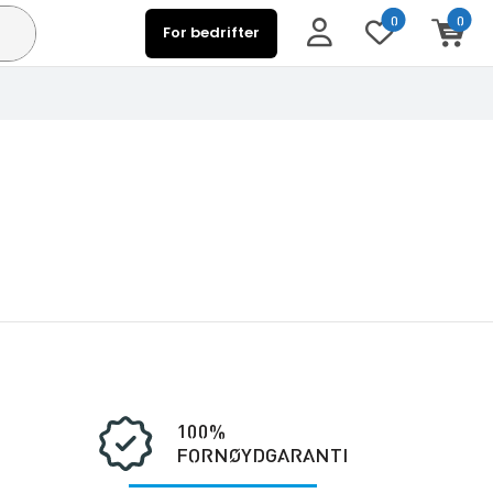
0
0
For bedrifter
100%
FORNØYDGARANTI