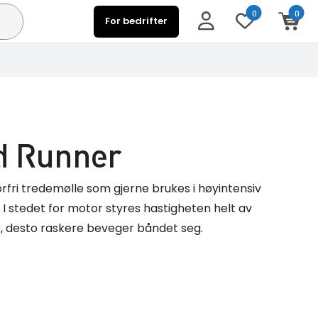
0
0
For bedrifter
d Runner
fri tredemølle som gjerne brukes i høyintensiv
 I stedet for motor styres hastigheten helt av
er, desto raskere beveger båndet seg.