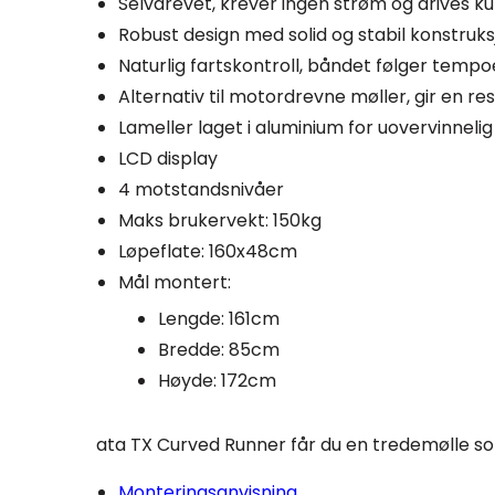
Selvdrevet, krever ingen strøm og drives k
Robust design med solid og stabil konstruks
Naturlig fartskontroll, båndet følger tempoe
Alternativ til motordrevne møller, gir en 
Lameller laget i aluminium for uovervinnelig
LCD display
4 motstandsnivåer
Maks brukervekt: 150kg
Løpeflate: 160x48cm
Mål montert:
Lengde: 161cm
Bredde: 85cm
Høyde: 172cm
ata TX Curved Runner får du en tredemølle som
Monteringsanvisning