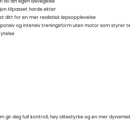
un av din egen bevegelse
jon tilpasset harde økter
t ditt for en mer realistisk løpsopplevelse
responsiv og intensiv treningsform uten motor som styrer
 ytelse
 gir deg full kontroll, høy slitestyrke og en mer dynamis