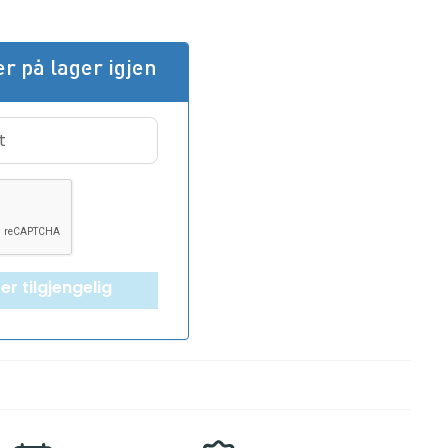
r på lager igjen
r tilgjengelig