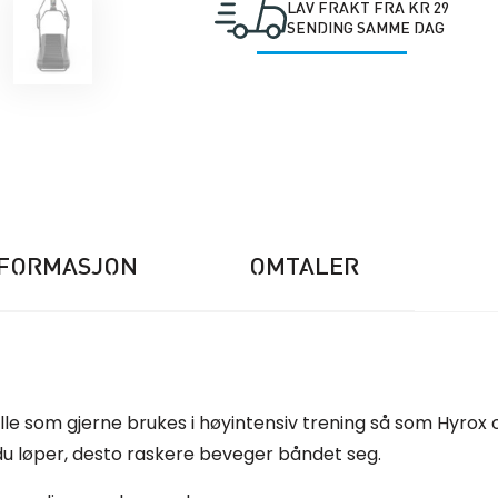
LAV FRAKT FRA KR 29
SENDING SAMME DAG
NFORMASJON
OMTALER
e som gjerne brukes i høyintensiv trening så som Hyrox og
 du løper, desto raskere beveger båndet seg.