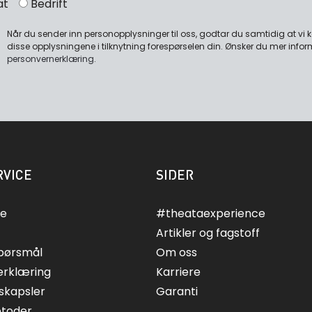
at
Bedrift
Når du sender inn personopplysninger til oss, godtar du samtidig at vi
disse opplysningene i tilknytning forespørselen din. Ønsker du mer infor
personvernerklæring
.
VICE
SIDER
ce
#theataexperience
Artikler og fagstoff
spørsmål
Om oss
erklæring
Karriere
skapsler
Garanti
etoder