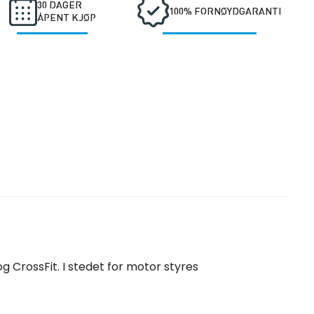
30 DAGER
100% FORNØYDGARANTI
ÅPENT KJØP
 CrossFit. I stedet for motor styres