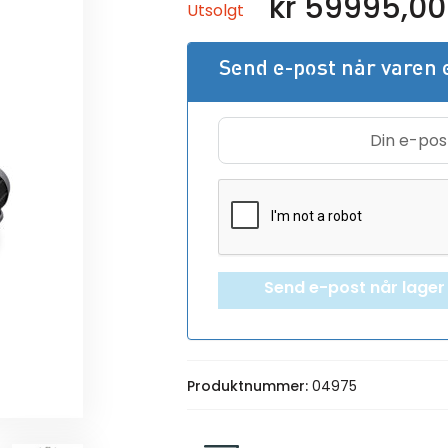
kr
59995,00
Utsolgt
Send e-post når varen e
Send e-post når lager e
Produktnummer:
04975