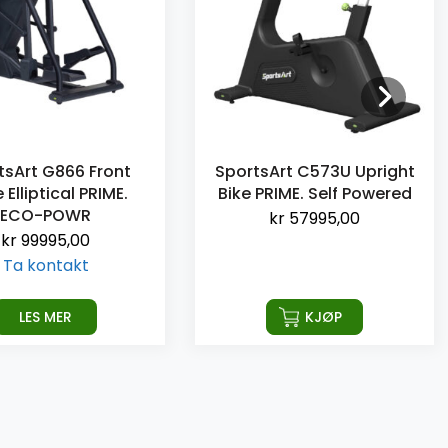
tsArt G866 Front
SportsArt C573U Upright
 Elliptical PRIME.
Bike PRIME. Self Powered
ECO-POWR
kr
57995,00
kr
99995,00
Ta kontakt
LES MER
KJØP