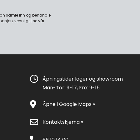
 kan samle inn og behandle
masjon, vennligst se vår
Åpningstider lager og showroom
Man-Tor: 9-17, Fre: 9-15
Åpne i Google Maps »
Kontaktskjema »
66 10 14 00