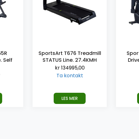
65R
SportsArt T676 Treadmill
Spor
 Self
STATUS Line. 27.4KMH
Drive
kr
134995,00
0
Ta kontakt
LES MER