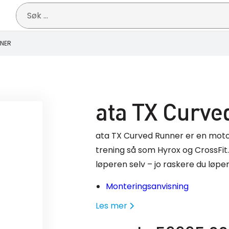
Søk
etter:
NNER
ata TX Curve
ata TX Curved Runner er en motor
trening så som Hyrox og CrossFit.
løperen selv – jo raskere du løp
Monteringsanvisning
Les mer