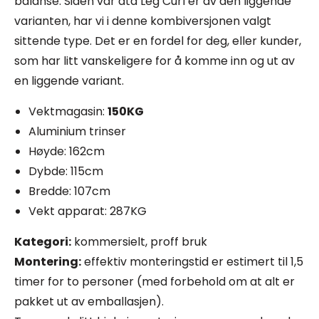
balanse. Siden vår ata Leg Curl er av den liggende
varianten, har vi i denne kombiversjonen valgt
sittende type. Det er en fordel for deg, eller kunder,
som har litt vanskeligere for å komme inn og ut av
en liggende variant.
Vektmagasin:
150KG
Aluminium trinser
Høyde: 162cm
Dybde: 115cm
Bredde: 107cm
Vekt apparat: 287KG
Kategori:
kommersielt, proff bruk
Montering:
effektiv monteringstid er estimert til 1,5
timer for to personer (med forbehold om at alt er
pakket ut av emballasjen).