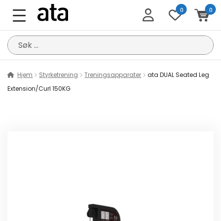
0
0
Søk
etter:
Hjem
Styrketrening
Treningsapparater
ata DUAL Seated Leg
Extension/Curl 150KG