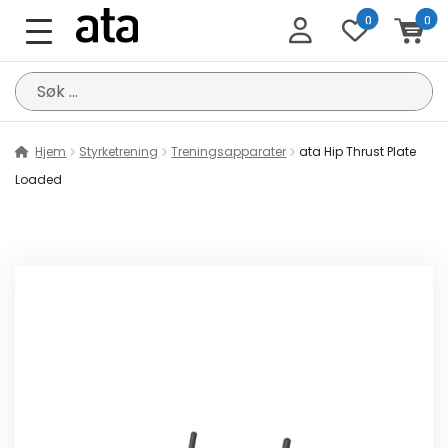
0
0
Søk
etter:
Hjem
Styrketrening
Treningsapparater
ata Hip Thrust Plate
Loaded