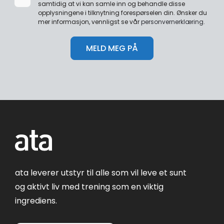
samtidig at vi kan samle inn og behandle disse
opplysningene i tilknytning forespørselen din. Ønsker du
mer informasjon, vennligst se vår
personvernerklæring
.
ata leverer utstyr til alle som vil leve et sunt
og aktivt liv med trening som en viktig
ingrediens.