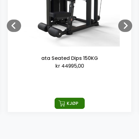
ata Seated Dips 150KG
kr
44995,00
KJØP