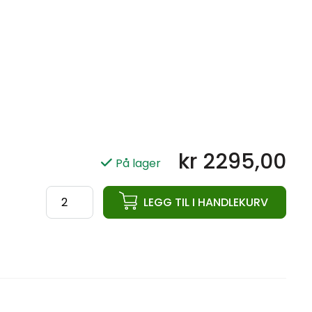
kr
2295,00
På lager
ata
LEGG TIL I HANDLEKURV
Competition
Plate
25KG
antall