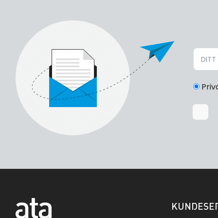
Priv
KUNDESER