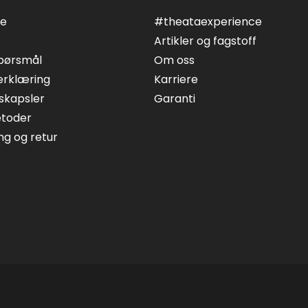
ce
#theataexperience
Artikler og fagstoff
spørsmål
Om oss
erklæring
Karriere
skapsler
Garanti
etoder
ing og retur