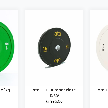
e 1kg
ata ECO Bumper Plate
ata 
15KG
kr
995,00