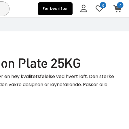
0
0
For bedrifter
ion Plate 25KG
r en høy kvalitetsfølelse ved hvert løft. Den sterke
 den vakre designen er iøynefallende. Passer alle