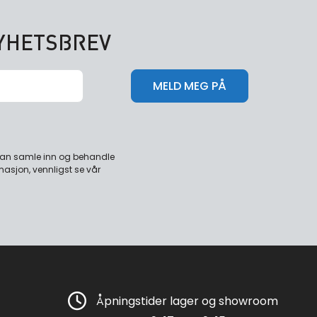
NYHETSBREV
 kan samle inn og behandle
masjon, vennligst se vår
Åpningstider lager og showroom