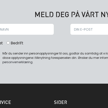
MELD DEG PÅ VÅRT 
at
Bedrift
Når du sender inn personopplysninger til oss, godtar du samtidig at vi
disse opplysningene i tilknytning forespørselen din. Ønsker du mer infor
personvernerklæring
.
VICE
SIDER