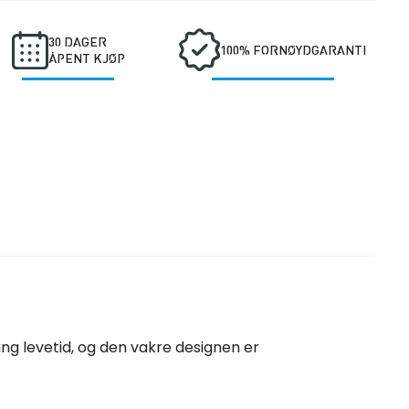
30 DAGER
100% FORNØYDGARANTI
ÅPENT KJØP
lang levetid, og den vakre designen er