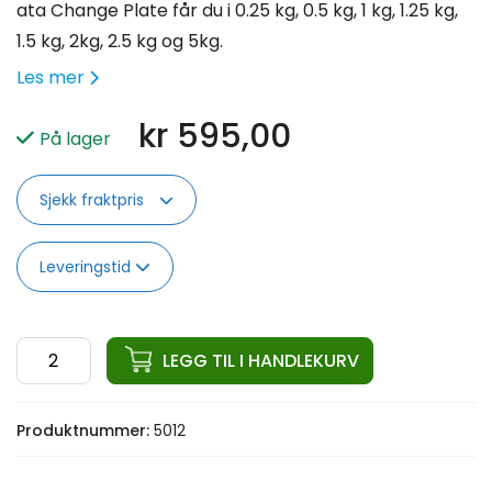
ata Change Plate får du i 0.25 kg, 0.5 kg, 1 kg, 1.25 kg,
1.5 kg, 2kg, 2.5 kg og 5kg.
Les mer
kr
595,00
På lager
Sjekk fraktpris
Leveringstid
ata
LEGG TIL I HANDLEKURV
Change
Plate
Produktnummer:
5012
5kg
antall