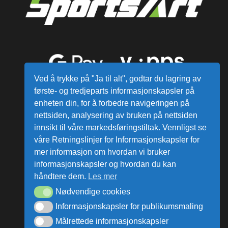
Ved å trykke på "Ja til alt", godtar du lagring av
første- og tredjeparts informasjonskapsler på
enheten din, for å forbedre navigeringen på
nettsiden, analysering av bruken på nettsiden
innsikt til våre markedsføringstiltak. Vennligst se
våre Retningslinjer for Informasjonskapsler for
mer informasjon om hvordan vi bruker
Alle varer sendes fra vårt lager i
informasjonskapsler og hvordan du kan
Norge
håndtere dem.
Les mer
Nødvendige cookies
ata Group AS © Alle rettigheter reservert.
Informasjonskapsler for publikumsmaling
Målrettede informasjonskapsler