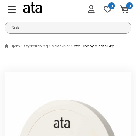
0
0
Søk
etter:
Hjem
Styrketrening
Vektskiver
ata Change Plate 5kg