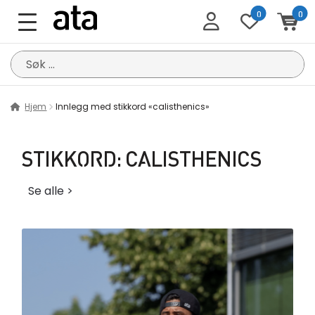
0
0
Søk
etter:
Hjem
Innlegg med stikkord «calisthenics»
STIKKORD:
CALISTHENICS
Se alle >