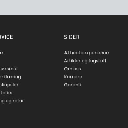
VICE
SIDER
ce
#theataexperience
Artikler og fagstoff
spørsmål
Om oss
erklæring
Karriere
skapsler
Garanti
etoder
ing og retur