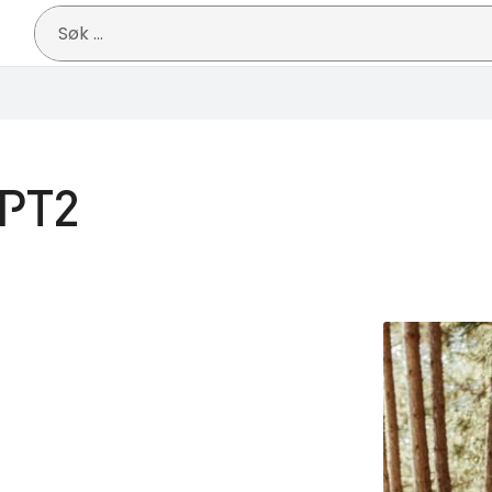
Søk
etter:
PT2