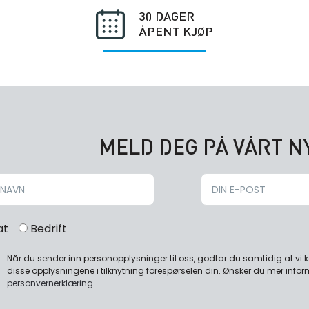
30 DAGER
ÅPENT KJØP
MELD DEG PÅ VÅRT 
at
Bedrift
Når du sender inn personopplysninger til oss, godtar du samtidig at vi
disse opplysningene i tilknytning forespørselen din. Ønsker du mer infor
personvernerklæring
.