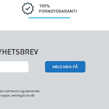
100%
FORNØYDGARANTI
NYHETSBREV
 kan samle inn og behandle
masjon, vennligst se vår