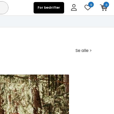
0
0
For bedrifter
Se alle >