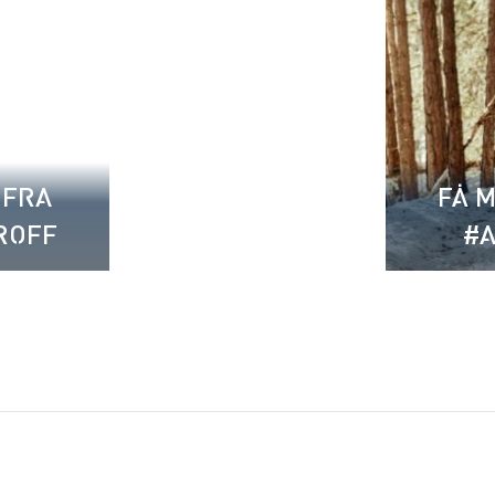
 FRA
FÅ M
ROFF
#A