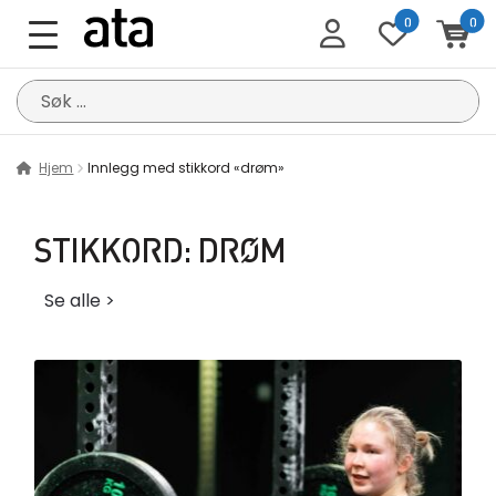
0
0
Søk
etter:
Hjem
Innlegg med stikkord «drøm»
STIKKORD:
DRØM
Se alle >