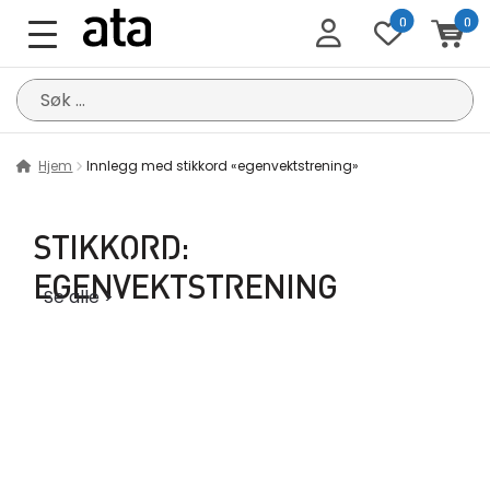
0
0
Søk
etter:
Hjem
Innlegg med stikkord «egenvektstrening»
STIKKORD:
EGENVEKTSTRENING
Se alle >