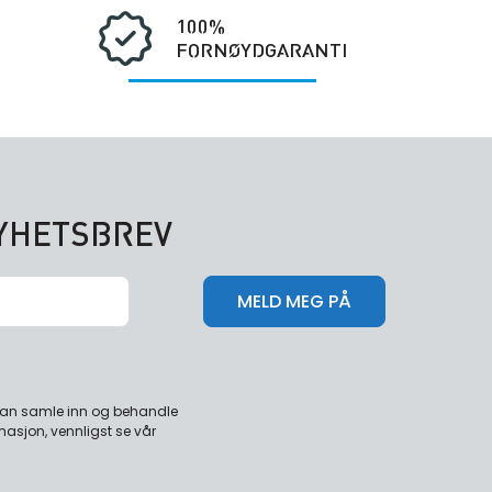
100%
FORNØYDGARANTI
NYHETSBREV
 kan samle inn og behandle
masjon, vennligst se vår