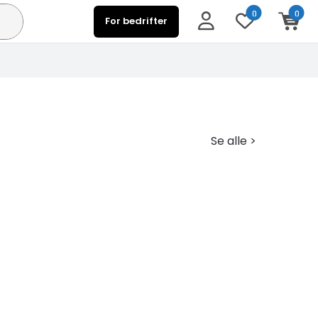
0
0
For bedrifter
Se alle >