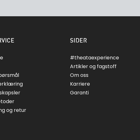
VICE
SIDER
ce
#theataexperience
Artikler og fagstoff
spørsmål
Om oss
erklæring
Karriere
skapsler
Garanti
etoder
ing og retur