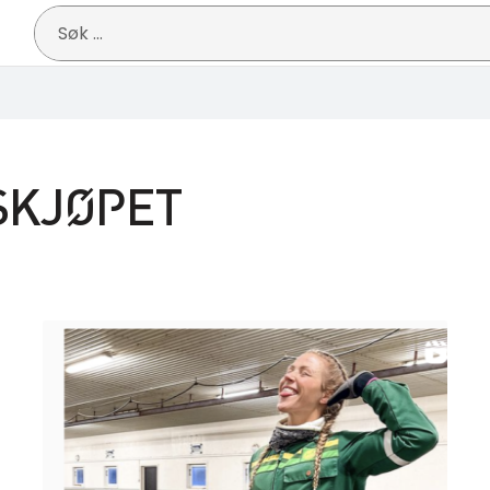
Søk
etter:
SKJØPET