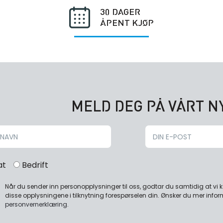
30 DAGER
ÅPENT KJØP
MELD DEG PÅ VÅRT 
at
Bedrift
Når du sender inn personopplysninger til oss, godtar du samtidig at vi
disse opplysningene i tilknytning forespørselen din. Ønsker du mer infor
personvernerklæring
.