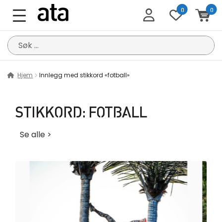
0
0
Søk
etter:
Hjem
Innlegg med stikkord «fotball»
STIKKORD:
FOTBALL
Se alle >