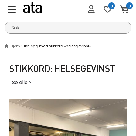
0
0
Søk
etter:
Hjem
Innlegg med stikkord «helsegevinst»
STIKKORD:
HELSEGEVINST
Se alle >