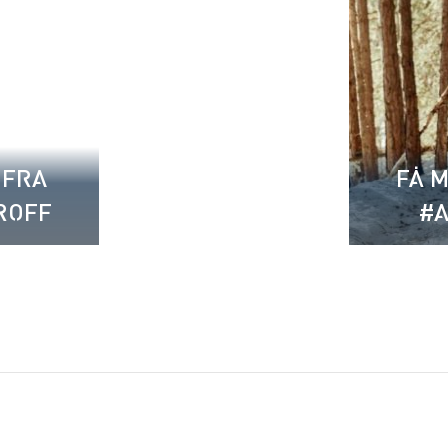
 FRA
FÅ M
ROFF
#A