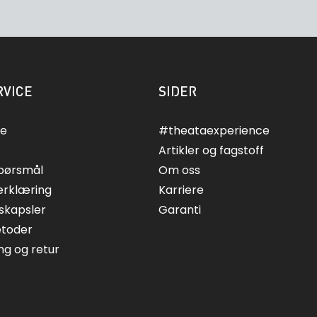
VICE
SIDER
ce
#theataexperience
Artikler og fagstoff
spørsmål
Om oss
erklæring
Karriere
skapsler
Garanti
etoder
ing og retur