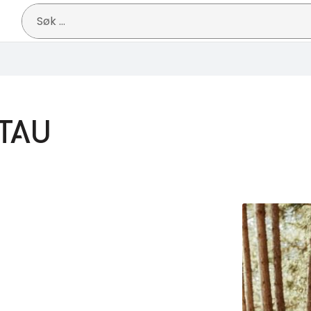
Søk
etter:
TAU