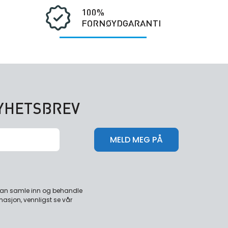
100%
FORNØYDGARANTI
NYHETSBREV
 kan samle inn og behandle
masjon, vennligst se vår