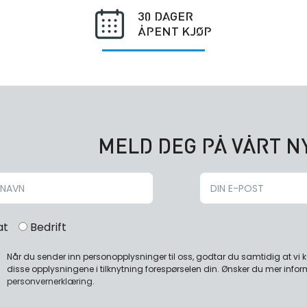
30 DAGER
ÅPENT KJØP
MELD DEG PÅ VÅRT 
at
Bedrift
Når du sender inn personopplysninger til oss, godtar du samtidig at vi
disse opplysningene i tilknytning forespørselen din. Ønsker du mer infor
personvernerklæring
.