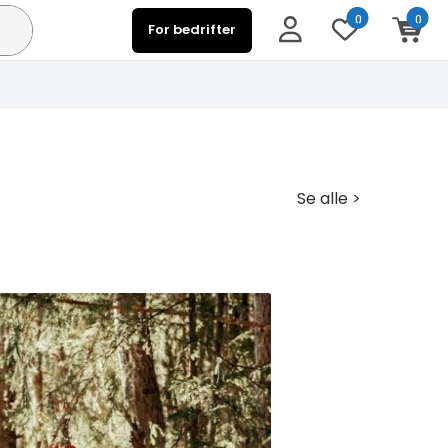
0
0
For bedrifter
Se alle >