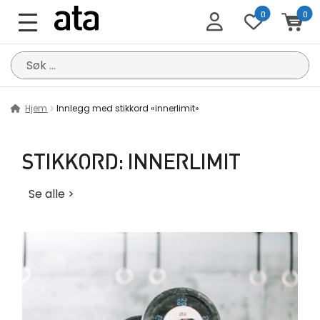
0
0
Søk
etter:
Hjem
Innlegg med stikkord «innerlimit»
STIKKORD:
INNERLIMIT
Se alle >