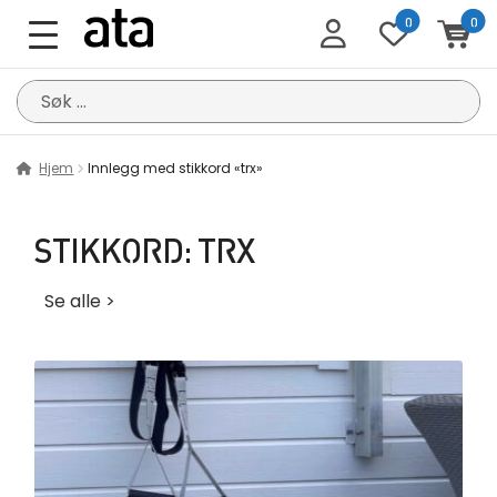
0
0
Søk
etter:
Hjem
Innlegg med stikkord «trx»
STIKKORD:
TRX
Se alle >