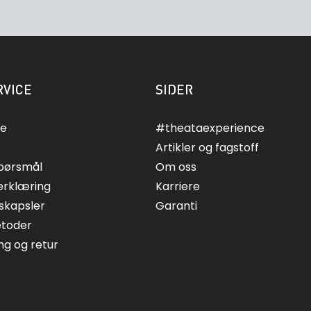
VICE
SIDER
ce
#theataexperience
Artikler og fagstoff
spørsmål
Om oss
erklæring
Karriere
skapsler
Garanti
etoder
ing og retur