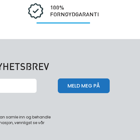
100%
FORNØYDGARANTI
NYHETSBREV
 kan samle inn og behandle
masjon, vennligst se vår