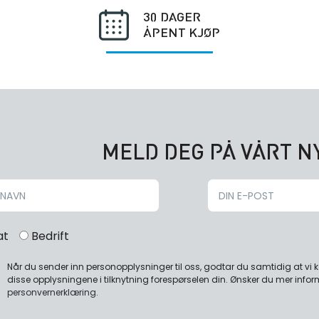
30 DAGER
ÅPENT KJØP
MELD DEG PÅ VÅRT 
at
Bedrift
Når du sender inn personopplysninger til oss, godtar du samtidig at vi
disse opplysningene i tilknytning forespørselen din. Ønsker du mer infor
personvernerklæring
.