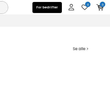
0
0
For bedrifter
Se alle >