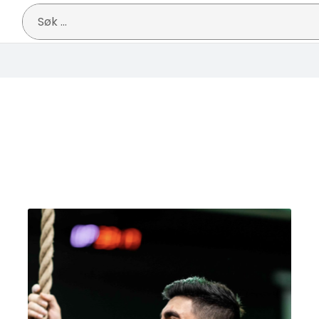
Søk
etter: