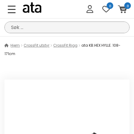
0
0
Søk
etter:
Hjem
CrossFit utstyr
CrossFit Rigg
ata KB.HEX HYLLE. 108-
171cm