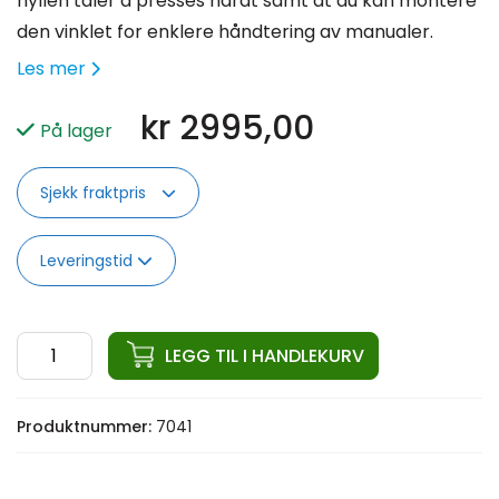
hyllen tåler å presses hardt samt at du kan montere
den vinklet for enklere håndtering av manualer.
Les mer
kr
2995,00
På lager
Sjekk fraktpris
Leveringstid
ata
LEGG TIL I HANDLEKURV
KB.HEX
HYLLE.
Produktnummer:
7041
108-
171cm