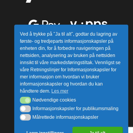
Ved å trykke på "Ja til alt", godtar du lagring av
første- og tredjeparts informasjonskapsler på
enheten din, for å forbedre navigeringen på
nettsiden, analysering av bruken på nettsiden
innsikt til våre markedsføringstiltak. Vennligst se
våre Retningslinjer for Informasjonskapsler for
mer informasjon om hvordan vi bruker
Alle varer sendes fra vårt lager i
informasjonskapsler og hvordan du kan
Norge
håndtere dem.
Les mer
Nødvendige cookies
ata Group AS © Alle rettigheter reservert.
Informasjonskapsler for publikumsmaling
Målrettede informasjonskapsler
Lagre innstillinger
Ja til alt