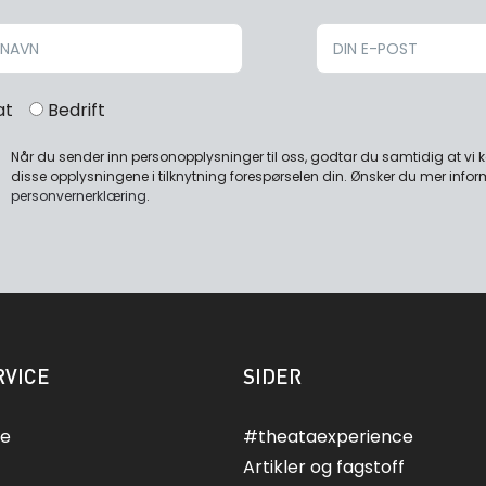
at
Bedrift
Når du sender inn personopplysninger til oss, godtar du samtidig at vi
disse opplysningene i tilknytning forespørselen din. Ønsker du mer infor
personvernerklæring
.
VICE
SIDER
ce
#theataexperience
Artikler og fagstoff