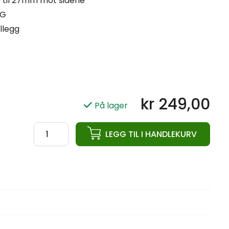
 til 27mm mot sidene
KG
illegg
kr
249,00
På lager
ata
LEGG TIL I HANDLEKURV
Aerobic
PU
hantel
2KG
antall