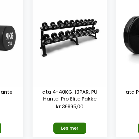
hantel
ata 4-40KG. 10PAR. PU
ata P
Hantel Pro Elite Pakke
kr
39995,00
Les mer