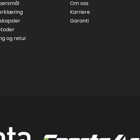
spørsmål
Om oss
erklæring
Karriere
skapsler
Garanti
etoder
ing og retur