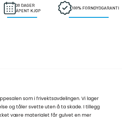
30 DAGER
100% FORNØYDGARANTI
ÅPENT KJØP
uppesalen som i frivektsavdelingen. Vi lager
lse og tåler svette uten å ta skade. I tillegg
 Takket være materialet får gulvet en mer