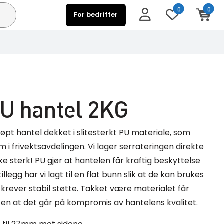
0
0
For bedrifter
PU hantel 2KG
øpt hantel dekket i slitesterkt PU materiale, som
m i frivektsavdelingen. Vi lager serrateringen direkte
ike sterk! PU gjør at hantelen får kraftig beskyttelse
illegg har vi lagt til en flat bunn slik at de kan brukes
krever stabil støtte. Takket være materialet får
en at det går på kompromis av hantelens kvalitet.