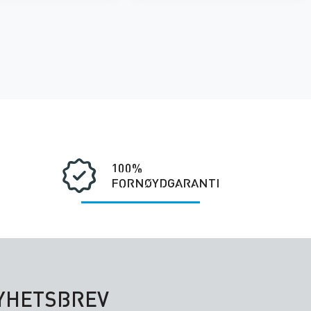
100%
FORNØYDGARANTI
NYHETSBREV