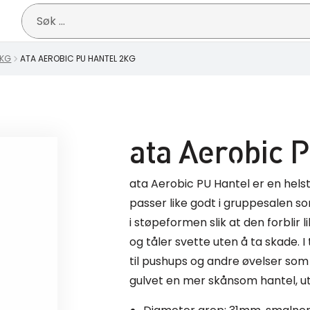
Søk
etter:
0KG
ATA AEROBIC PU HANTEL 2KG
ata Aerobic 
ata Aerobic PU Hantel er en helst
passer like godt i gruppesalen so
i støpeformen slik at den forblir l
og tåler svette uten å ta skade. I t
til pushups og andre øvelser som 
gulvet en mer skånsom hantel, ut