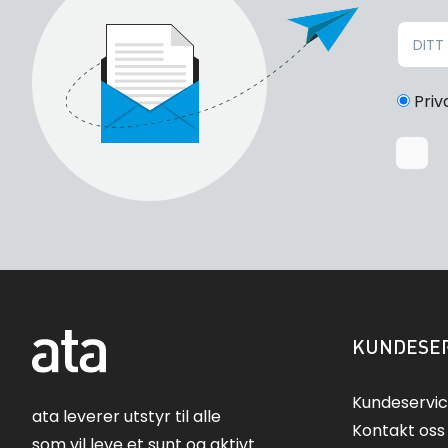
Priv
KUNDESER
Kundeservi
ata leverer utstyr til alle
Kontakt oss
som vil leve et sunt og aktivt