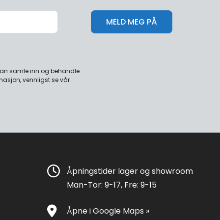
 kan samle inn og behandle
masjon, vennligst se vår
Åpningstider lager og showroom
Man-Tor: 9-17, Fre: 9-15
Åpne i Google Maps »