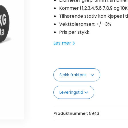
Diameter grep: 31mm, smalner
Kommer i 1,2,3,4,5,6,7,8,9 og 10
Tilhørende stativ kan kjøpes i t
Vekttoleransen: +/- 3%
Pris per stykk
Les mer
Sjekk fraktpris
Leveringstid
Produktnummer:
5943