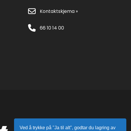
Kontaktskjema »
66 10 14 00
Ved å trykke på "Ja til alt", godtar du lagring av