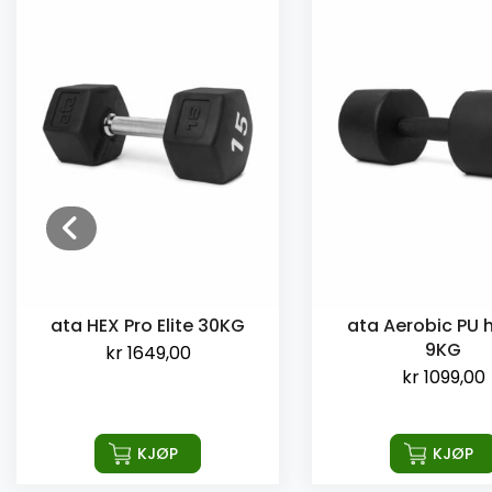
ata HEX Pro Elite 30KG
ata Aerobic PU 
9KG
kr
1649,00
kr
1099,00
KJØP
KJØP