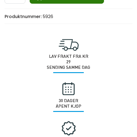
HEX
Pro
Produktnummer:
5926
Elite
27.5KG
antall
LAV FRAKT FRA KR
29
SENDING SAMME DAG
30 DAGER
ÅPENT KJØP