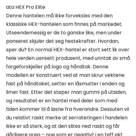
ata HEX Pro Elite
Denne hantelen må ikke forveksles med den
klassiske HEX-hantelen som finnes på markedet.
Utseendemessig er de to ganske like, men under
panseret skjuler det seg hestekrefter. Hvordan,
spør du? En normal HEX-hantel er stort sett lik over
hele verden uansett produsent, med unntak av små
fargeforskjeller på logo og håndtak. Denne
modellen er konstruert ved at man skrur vektene
fast på håndtaket, setter en låsmutter i enden og
limer fast. Etter det støper man gummi på utsiden,
og resultatet er en hantel med deler som med
tiden kommer til å løsne fra hverandre. Dessuten vil
du relativt raskt merke at serrateringen i handelen
ikke er så sterk, og at den slites ned raskt og får
dårligere grep – noe som er negativt i en tøff økt