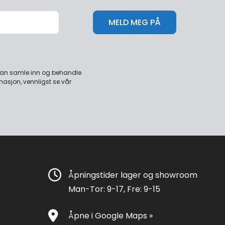
 kan samle inn og behandle
masjon, vennligst se vår
Åpningstider lager og showroom
Man-Tor: 9-17, Fre: 9-15
Åpne i Google Maps »