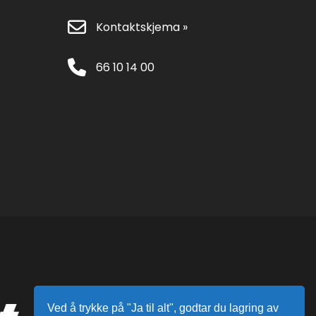
Kontaktskjema »
66 10 14 00
Ved å trykke på "Ja til alt", godtar du lagring av