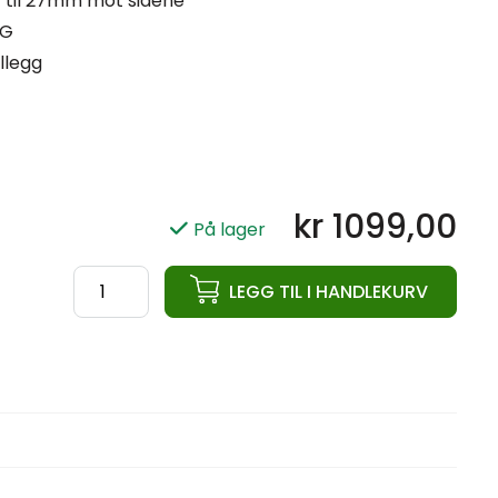
 til 27mm mot sidene
KG
illegg
kr
1099,00
På lager
ata
LEGG TIL I HANDLEKURV
Aerobic
PU
hantel
9KG
antall