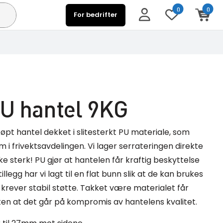
0
0
For bedrifter
PU hantel 9KG
øpt hantel dekket i slitesterkt PU materiale, som
m i frivektsavdelingen. Vi lager serrateringen direkte
ike sterk! PU gjør at hantelen får kraftig beskyttelse
illegg har vi lagt til en flat bunn slik at de kan brukes
krever stabil støtte. Takket være materialet får
en at det går på kompromis av hantelens kvalitet.