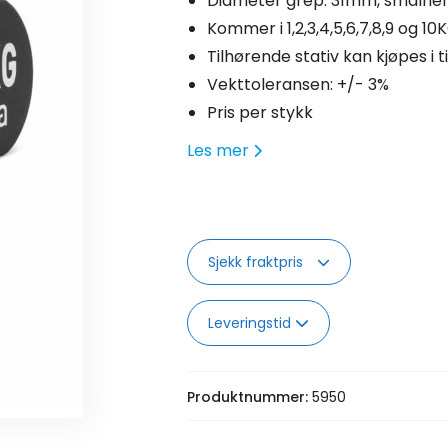
Diameter grep: 31mm, smalner
Kommer i 1,2,3,4,5,6,7,8,9 og 10
Tilhørende stativ kan kjøpes i t
Vekttoleransen: +/- 3%
Pris per stykk
Les mer
Sjekk fraktpris
Leveringstid
Produktnummer:
5950