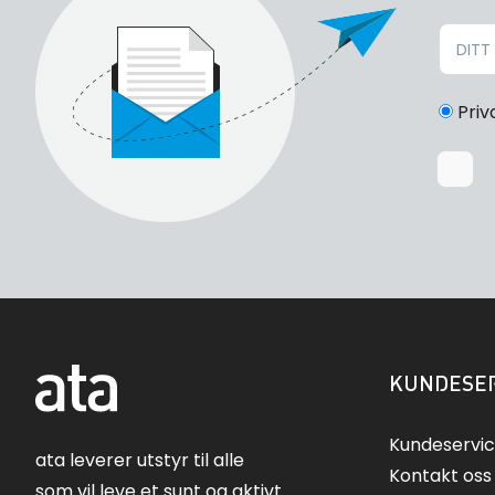
Priv
KUNDESER
Kundeservi
ata leverer utstyr til alle
Kontakt oss
som vil leve et sunt og aktivt