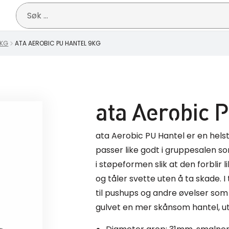
Søk
etter:
0KG
ATA AEROBIC PU HANTEL 9KG
ata Aerobic 
ata Aerobic PU Hantel er en helst
passer like godt i gruppesalen so
i støpeformen slik at den forblir l
og tåler svette uten å ta skade. I t
til pushups og andre øvelser som 
gulvet en mer skånsom hantel, ut