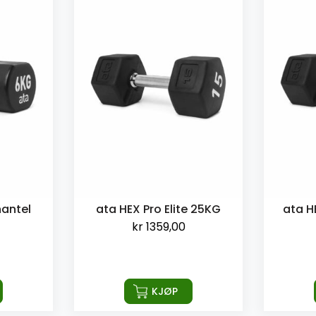
hantel
ata HEX Pro Elite 25KG
ata HE
kr
1359,00
KJØP