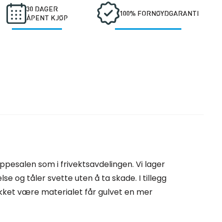
30 DAGER
100% FORNØYDGARANTI
ÅPENT KJØP
uppesalen som i frivektsavdelingen. Vi lager
lse og tåler svette uten å ta skade. I tillegg
 Takket være materialet får gulvet en mer