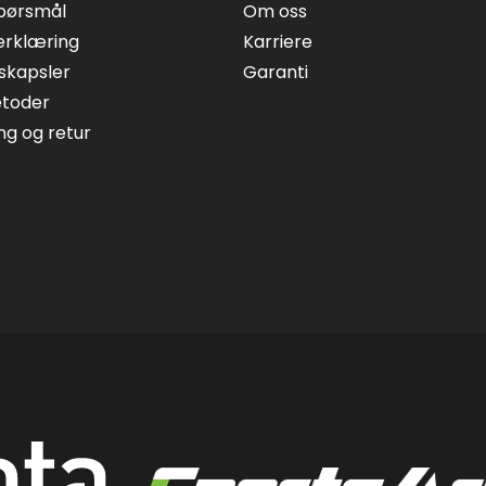
spørsmål
Om oss
erklæring
Karriere
skapsler
Garanti
etoder
ing og retur