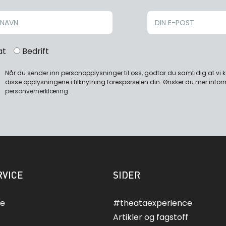
at
Bedrift
Når du sender inn personopplysninger til oss, godtar du samtidig at vi
disse opplysningene i tilknytning forespørselen din. Ønsker du mer infor
personvernerklæring
.
VICE
SIDER
ce
#theataexperience
Artikler og fagstoff