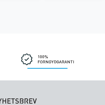
100%
FORNØYDGARANTI
NYHETSBREV