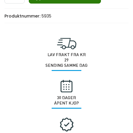
HEX
Pro
Produktnummer:
5935
Elite
50KG
antall
LAV FRAKT FRA KR
29
SENDING SAMME DAG
30 DAGER
ÅPENT KJØP