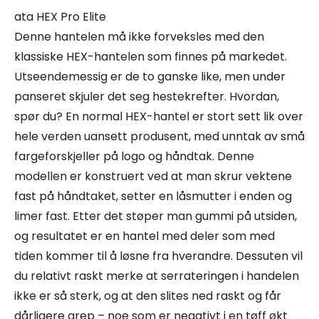
ata HEX Pro Elite
Denne hantelen må ikke forveksles med den
klassiske HEX-hantelen som finnes på markedet.
Utseendemessig er de to ganske like, men under
panseret skjuler det seg hestekrefter. Hvordan,
spør du? En normal HEX-hantel er stort sett lik over
hele verden uansett produsent, med unntak av små
fargeforskjeller på logo og håndtak. Denne
modellen er konstruert ved at man skrur vektene
fast på håndtaket, setter en låsmutter i enden og
limer fast. Etter det støper man gummi på utsiden,
og resultatet er en hantel med deler som med
tiden kommer til å løsne fra hverandre. Dessuten vil
du relativt raskt merke at serrateringen i handelen
ikke er så sterk, og at den slites ned raskt og får
dårligere grep – noe som er negativt i en tøff økt