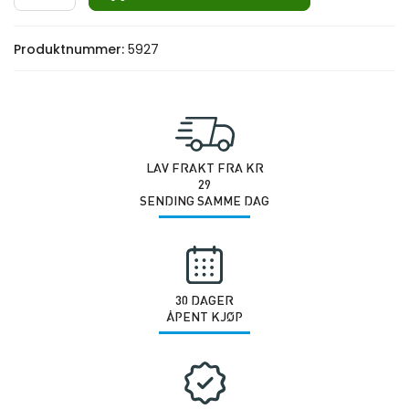
HEX
Pro
Produktnummer:
5927
Elite
30KG
antall
LAV FRAKT FRA KR
29
SENDING SAMME DAG
30 DAGER
ÅPENT KJØP