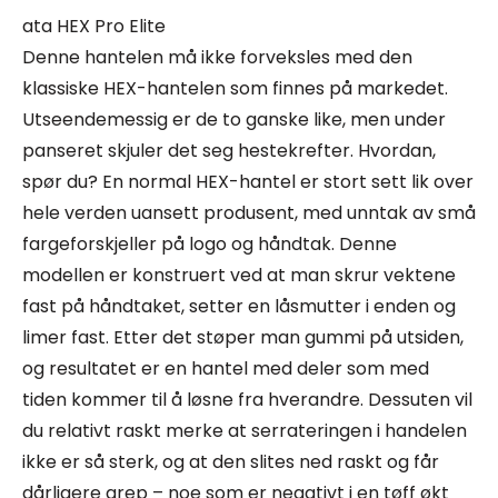
ata HEX Pro Elite
Denne hantelen må ikke forveksles med den
klassiske HEX-hantelen som finnes på markedet.
Utseendemessig er de to ganske like, men under
panseret skjuler det seg hestekrefter. Hvordan,
spør du? En normal HEX-hantel er stort sett lik over
hele verden uansett produsent, med unntak av små
fargeforskjeller på logo og håndtak. Denne
modellen er konstruert ved at man skrur vektene
fast på håndtaket, setter en låsmutter i enden og
limer fast. Etter det støper man gummi på utsiden,
og resultatet er en hantel med deler som med
tiden kommer til å løsne fra hverandre. Dessuten vil
du relativt raskt merke at serrateringen i handelen
ikke er så sterk, og at den slites ned raskt og får
dårligere grep – noe som er negativt i en tøff økt