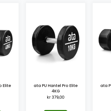
 Elite
ata PU Hantel Pro Elite
ata P
4KG
kr
379,00