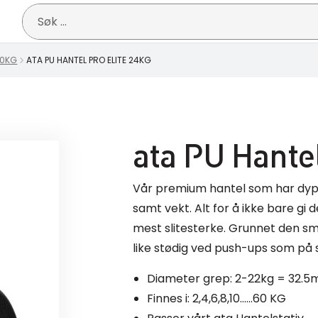
Søk
etter:
60KG
ATA PU HANTEL PRO ELITE 24KG
ata PU Hante
Vår premium hantel som har dyper
samt vekt. Alt for å ikke bare g
mest slitesterke. Grunnet den s
like stødig ved push-ups som på s
Diameter grep: 2-22kg = 32
Finnes i: 2,4,6,8,10……60 KG