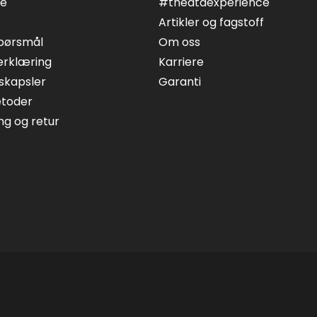
ce
#theataexperience
Artikler og fagstoff
spørsmål
Om oss
erklæring
Karriere
skapsler
Garanti
etoder
ing og retur