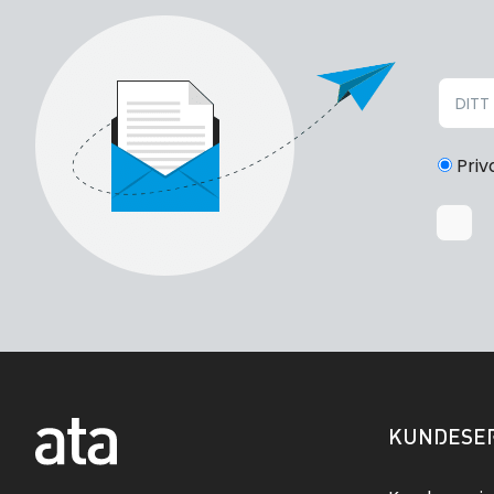
Priv
KUNDESER