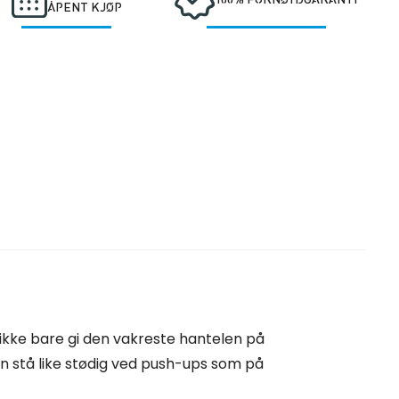
ÅPENT KJØP
 ikke bare gi den vakreste hantelen på
 stå like stødig ved push-ups som på