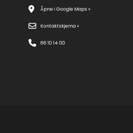
Åpne i Google Maps »
Kontaktskjema »
66 10 14 00