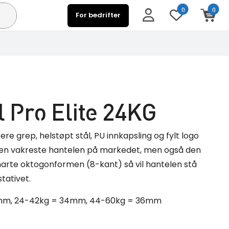
0
0
For bedrifter
l Pro Elite 24KG
e grep, helstøpt stål, PU innkapsling og fylt logo
i den vakreste hantelen på markedet, men også den
marte oktogonformen (8-kant) så vil hantelen stå
tativet.
.5mm, 24-42kg = 34mm, 44-60kg = 36mm