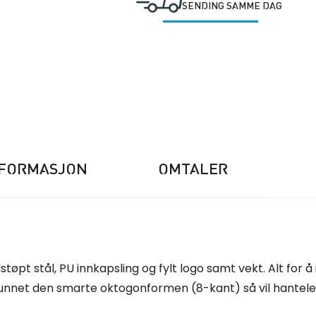
SENDING SAMME DAG
NFORMASJON
OMTALER
pt stål, PU innkapsling og fylt logo samt vekt. Alt for å
unnet den smarte oktogonformen (8-kant) så vil hantelen