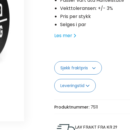
Passer vårt ata Hantelstativ
Vekttoleransen: +/- 3%
Pris per stykk
Selges i par
Les mer
Sjekk fraktpris
Leveringstid
Produktnummer:
7511
LAV FRAKT FRA KR 29