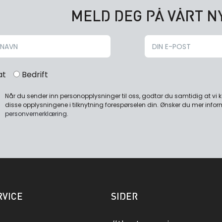
MELD DEG PÅ VÅRT 
at
Bedrift
Når du sender inn personopplysninger til oss, godtar du samtidig at vi
disse opplysningene i tilknytning forespørselen din. Ønsker du mer infor
personvernerklæring
.
VICE
SIDER