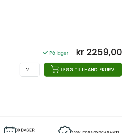
kr
2259,00
På lager
ata
LEGG TIL I HANDLEKURV
PU
Hantel
Pro
Elite
24KG
antall
30 DAGER
100% FORNØYDGARANTI