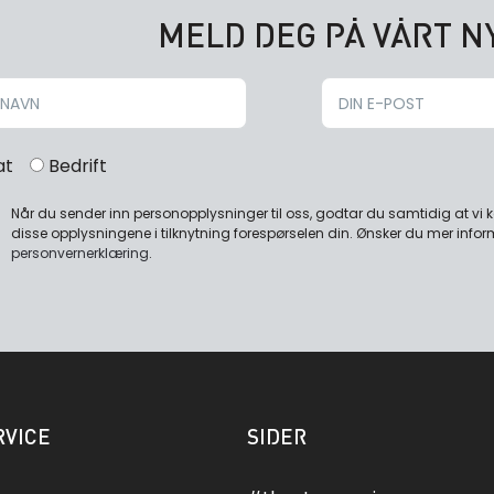
MELD DEG PÅ VÅRT 
at
Bedrift
Når du sender inn personopplysninger til oss, godtar du samtidig at vi
disse opplysningene i tilknytning forespørselen din. Ønsker du mer infor
personvernerklæring
.
VICE
SIDER