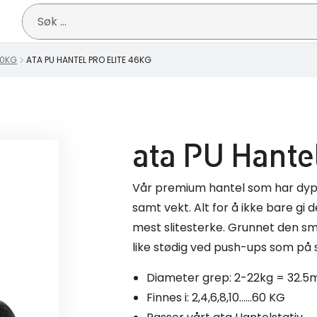
Søk
etter:
60KG
ATA PU HANTEL PRO ELITE 46KG
ata PU Hante
Vår premium hantel som har dyper
samt vekt. Alt for å ikke bare g
mest slitesterke. Grunnet den s
like stødig ved push-ups som på s
Diameter grep: 2-22kg = 32
Finnes i: 2,4,6,8,10……60 KG