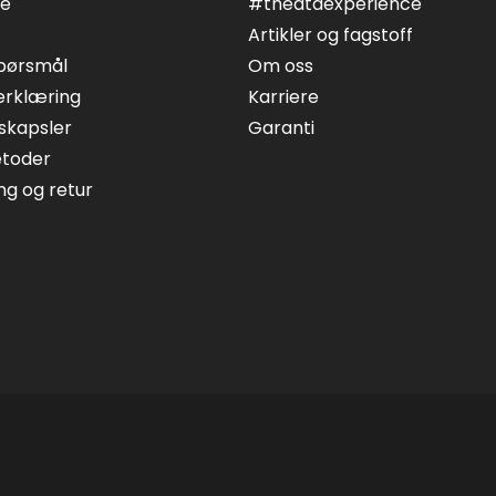
ce
#theataexperience
Artikler og fagstoff
spørsmål
Om oss
erklæring
Karriere
skapsler
Garanti
etoder
ing og retur