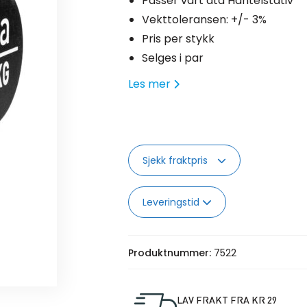
Passer vårt ata Hantelstativ
Vekttoleransen: +/- 3%
Pris per stykk
Selges i par
Les mer
Sjekk fraktpris
Leveringstid
Produktnummer:
7522
LAV FRAKT FRA KR 29