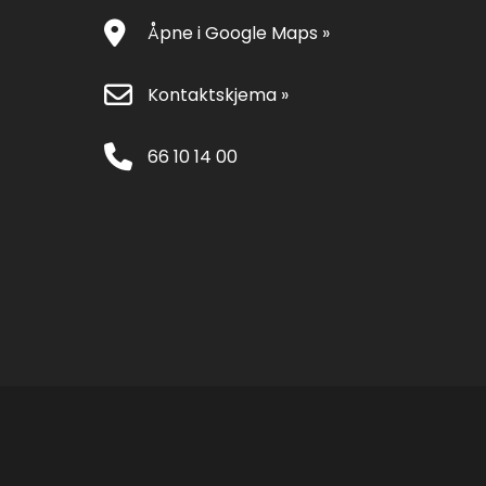
Åpne i Google Maps »
Kontaktskjema »
66 10 14 00