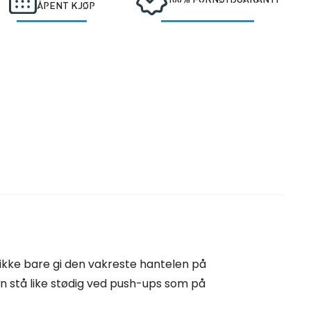
ÅPENT KJØP
 ikke bare gi den vakreste hantelen på
 stå like stødig ved push-ups som på