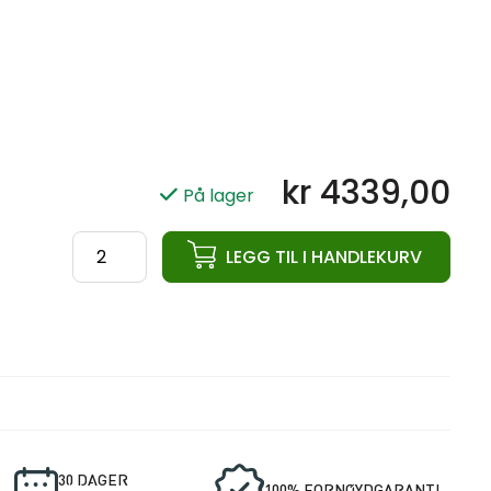
kr
4339,00
På lager
ata
LEGG TIL I HANDLEKURV
PU
Hantel
Pro
Elite
46KG
antall
30 DAGER
100% FORNØYDGARANTI