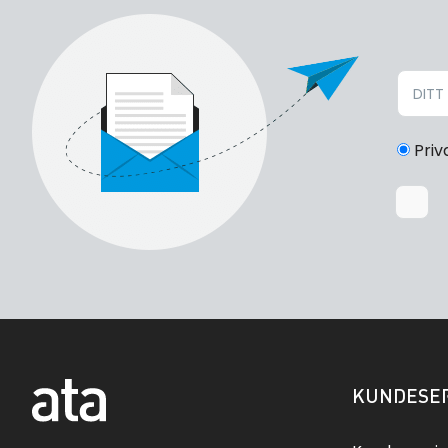
Priv
KUNDESER