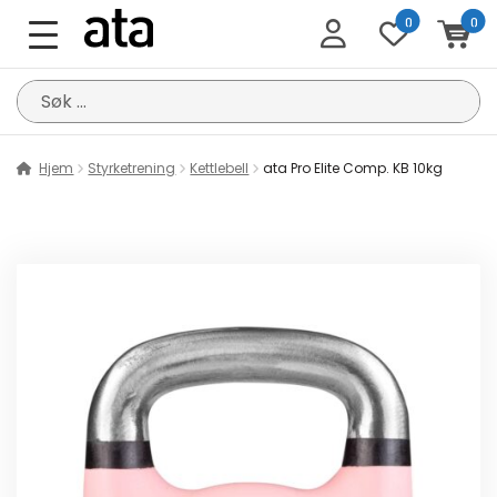
0
0
Søk
etter:
Hjem
Styrketrening
Kettlebell
ata Pro Elite Comp. KB 10kg