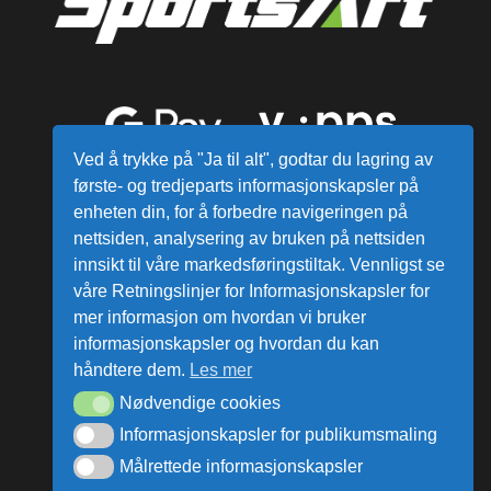
Ved å trykke på "Ja til alt", godtar du lagring av
første- og tredjeparts informasjonskapsler på
enheten din, for å forbedre navigeringen på
nettsiden, analysering av bruken på nettsiden
innsikt til våre markedsføringstiltak. Vennligst se
våre Retningslinjer for Informasjonskapsler for
mer informasjon om hvordan vi bruker
Alle varer sendes fra vårt lager i
informasjonskapsler og hvordan du kan
Norge
håndtere dem.
Les mer
Nødvendige cookies
ata Group AS © Alle rettigheter reservert.
Informasjonskapsler for publikumsmaling
Målrettede informasjonskapsler