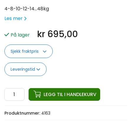
4-8-10-12-14…48kg
Les mer
kr
695,00
På lager
Sjekk fraktpris
Leveringstid
ata
LEGG TIL I HANDLEKURV
Pro
Elite
Produktnummer:
4163
Comp.
KB