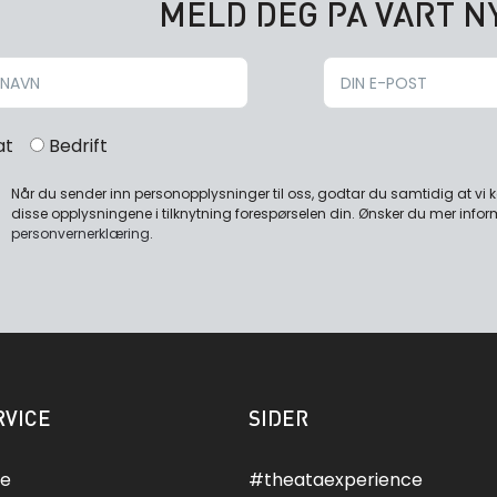
MELD DEG PÅ VÅRT 
at
Bedrift
Når du sender inn personopplysninger til oss, godtar du samtidig at vi
disse opplysningene i tilknytning forespørselen din. Ønsker du mer infor
personvernerklæring
.
VICE
SIDER
ce
#theataexperience