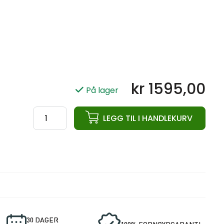
kr
1595,00
På lager
ata
LEGG TIL I HANDLEKURV
Pro
Elite
Comp.
KB
28kg
antall
30 DAGER