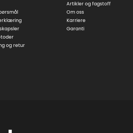
Artikler og fagstoff
spørsmål
Om oss
erklæring
Karriere
skapsler
Garanti
etoder
ing og retur