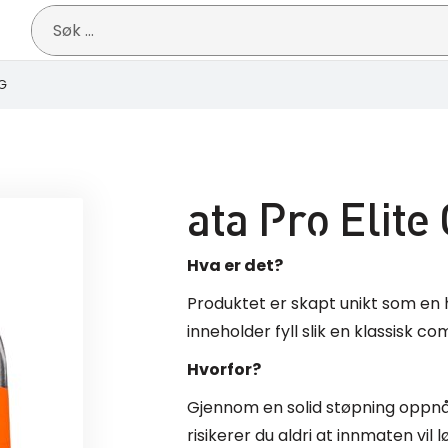
Søk
etter:
KG
ata Pro Elit
Hva er det?
Produktet er skapt unikt som en h
inneholder fyll slik en klassisk co
Hvorfor?
Gjennom en solid støpning oppnå
risikerer du aldri at innmaten vil