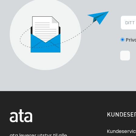
Priv
KUNDESER
Kundeservi
ata leverer utstyr til alle