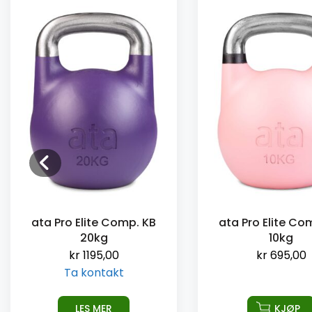
ata Pro Elite Comp. KB
ata Pro Elite Co
20kg
10kg
kr
1195,00
kr
695,00
Ta kontakt
LES MER
KJØP