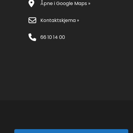
Åpne i Google Maps »
Kontaktskjema »
66 10 14 00