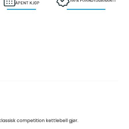
100% FORNØYDGARANTI
ÅPENT KJØP
lassisk competition kettlebell gjør.