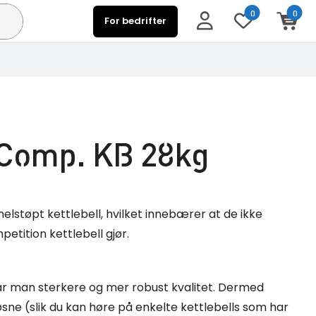
0
0
For bedrifter
e Comp. KB 28kg
elstøpt kettlebell, hvilket innebærer at de ikke
mpetition kettlebell gjør.
r man sterkere og mer robust kvalitet. Dermed
 løsne (slik du kan høre på enkelte kettlebells som har