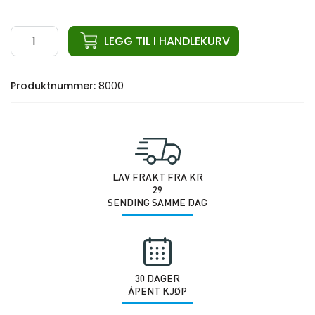
ata
LEGG TIL I HANDLEKURV
Cable
Cross
Produktnummer:
8000
Over
2x150KG
antall
LAV FRAKT FRA KR
29
SENDING SAMME DAG
30 DAGER
ÅPENT KJØP