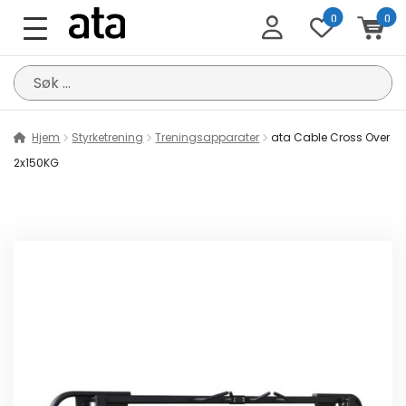
0
0
Søk
etter:
Hjem
Styrketrening
Treningsapparater
ata Cable Cross Over
2x150KG