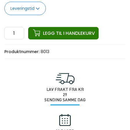
Leveringstid
ata
LEGG TIL I HANDLEKURV
Seated
Chest
Produktnummer:
8013
Press
150KG
antall
LAV FRAKT FRA KR
29
SENDING SAMME DAG