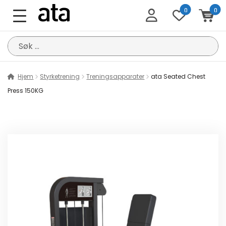
0
0
Søk
etter:
Hjem
Styrketrening
Treningsapparater
ata Seated Chest
Press 150KG