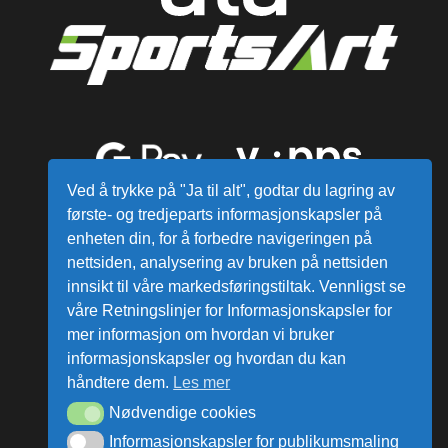
Ved å trykke på "Ja til alt", godtar du lagring av
første- og tredjeparts informasjonskapsler på
enheten din, for å forbedre navigeringen på
nettsiden, analysering av bruken på nettsiden
innsikt til våre markedsføringstiltak. Vennligst se
våre Retningslinjer for Informasjonskapsler for
mer informasjon om hvordan vi bruker
Alle varer sendes fra vårt lager i
informasjonskapsler og hvordan du kan
Norge
håndtere dem.
Les mer
Nødvendige cookies
ata Group AS © Alle rettigheter reservert.
Informasjonskapsler for publikumsmaling