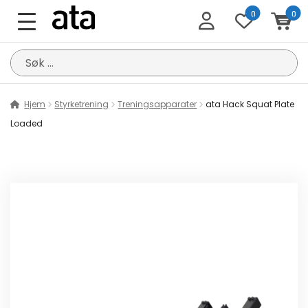
0
0
Søk
etter:
Hjem
Styrketrening
Treningsapparater
ata Hack Squat Plate
Loaded