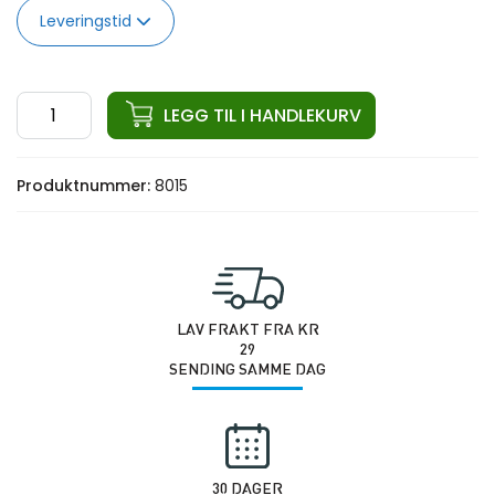
Leveringstid
ata
LEGG TIL I HANDLEKURV
Hack
Squat
Produktnummer:
8015
Plate
Loaded
antall
LAV FRAKT FRA KR
29
SENDING SAMME DAG
30 DAGER