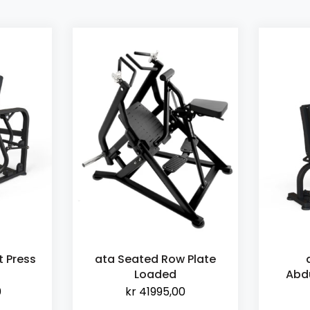
 Press
ata Seated Row Plate
Loaded
Abd
0
kr
41995,00