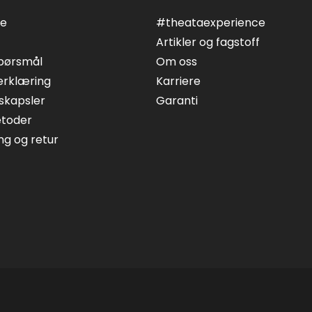
ce
#theataexperience
Artikler og fagstoff
spørsmål
Om oss
erklæring
Karriere
skapsler
Garanti
etoder
ing og retur