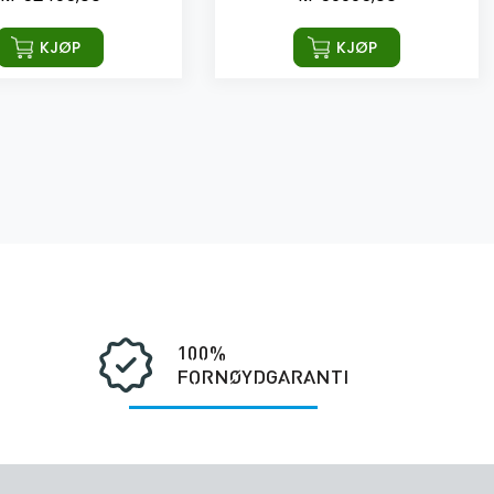
KJØP
KJØP
100%
FORNØYDGARANTI