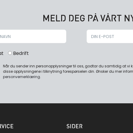
MELD DEG PÅ VÅRT 
at
Bedrift
Når du sender inn personopplysninger til oss, godtar du samtidig at vi
disse opplysningene i tilknytning forespørselen din. Ønsker du mer infor
personvernerklæring
.
VICE
SIDER