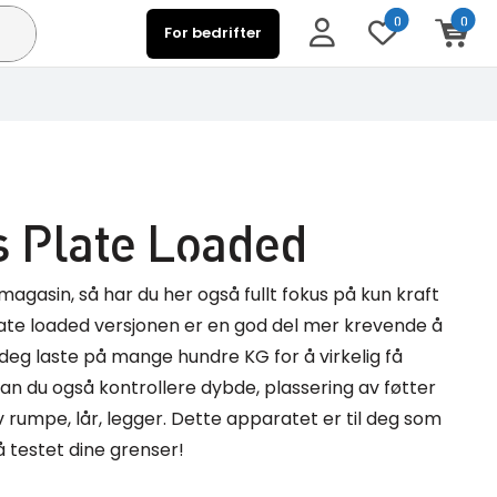
0
0
For bedrifter
s Plate Loaded
magasin, så har du her også fullt fokus på kun kraft
Plate loaded versjonen er en god del mer krevende å
deg laste på mange hundre KG for å virkelig få
kan du også kontrollere dybde, plassering av føtter
av rumpe, lår, legger. Dette apparatet er til deg som
få testet dine grenser!