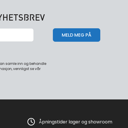
NYHETSBREV
 kan samle inn og behandle
masjon, vennligst se vår
Åpningstider lager og showroom