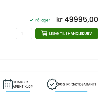
kr
49995,00
På lager
ata
LEGG TIL I HANDLEKURV
Leg
Press
Plate
Loaded
antall
30 DAGER
100% FORNØYDGARANTI
ÅPENT KJØP