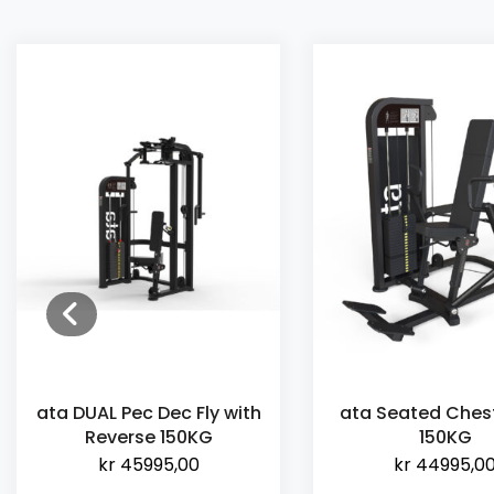
ata DUAL Pec Dec Fly with
ata Seated Chest
Reverse 150KG
150KG
kr
45995,00
kr
44995,0