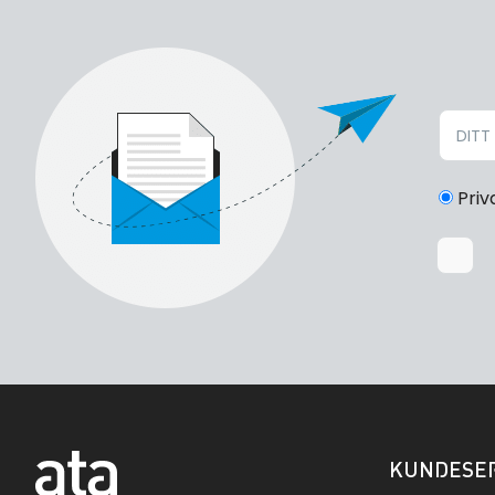
Priv
KUNDESER