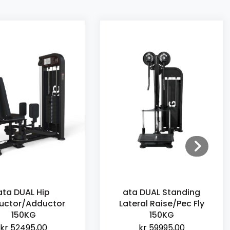
ata DUAL Hip
ata DUAL Standing
uctor/Adductor
Lateral Raise/Pec Fly
150KG
150KG
kr
52495,00
kr
59995,00