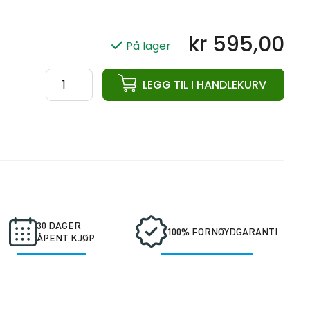
kr
595,00
På lager
ata
LEGG TIL I HANDLEKURV
Lat
Pulldown
Bar
Straight
antall
30 DAGER
100% FORNØYDGARANTI
ÅPENT KJØP