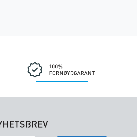
100%
FORNØYDGARANTI
NYHETSBREV