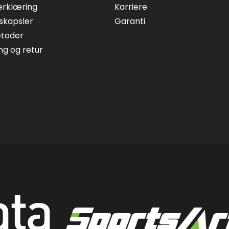
erklæring
Karriere
skapsler
Garanti
etoder
ing og retur