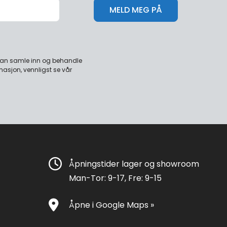
 kan samle inn og behandle
masjon, vennligst se vår
Åpningstider lager og showroom
Man-Tor: 9-17, Fre: 9-15
Åpne i Google Maps »