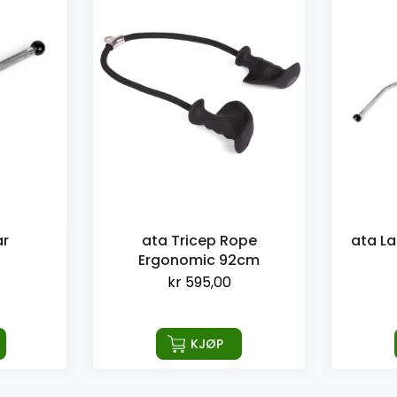
ar
ata Tricep Rope
ata La
Ergonomic 92cm
kr
595,00
KJØP