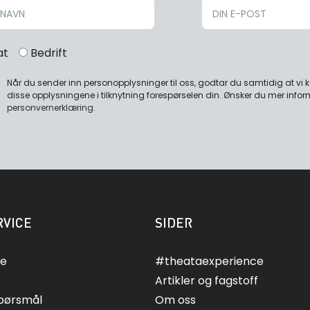
at
Bedrift
Når du sender inn personopplysninger til oss, godtar du samtidig at vi
disse opplysningene i tilknytning forespørselen din. Ønsker du mer infor
personvernerklæring
.
VICE
SIDER
ce
#theataexperience
Artikler og fagstoff
spørsmål
Om oss