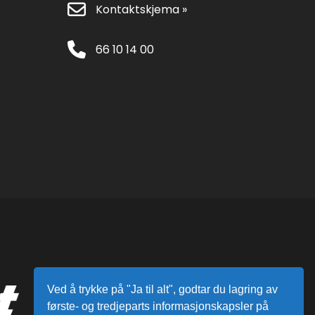
Kontaktskjema »
66 10 14 00
Ved å trykke på "Ja til alt", godtar du lagring av
første- og tredjeparts informasjonskapsler på