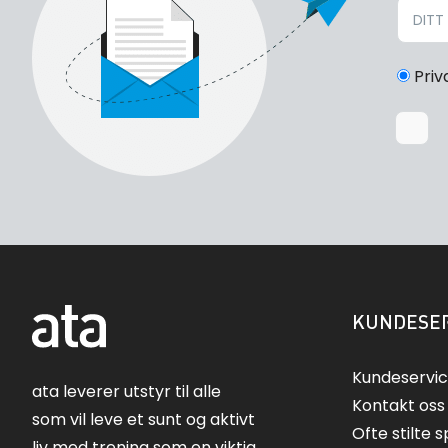
Priv
KUNDESER
Kundeservi
ata leverer utstyr til alle
Kontakt oss
som vil leve et sunt og aktivt
Ofte stilte 
liv med trening som en viktig