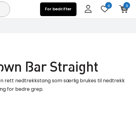
0
0
For bedrifter
down Bar Straight
en rett nedtrekkstang som særlig brukes til nedtrekk
ing for bedre grep.