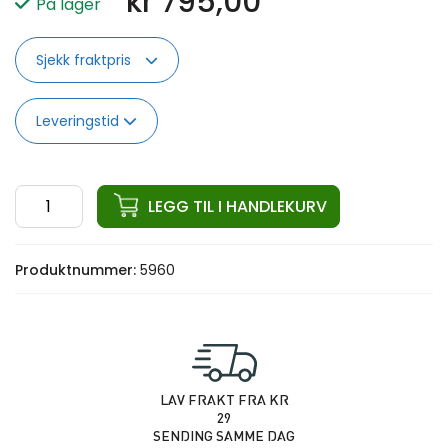
kr
795,00
På lager
Sjekk fraktpris
Leveringstid
ata
LEGG TIL I HANDLEKURV
Lat
Pulldown
Produktnummer:
5960
Bar
antall
LAV FRAKT FRA KR
29
SENDING SAMME DAG