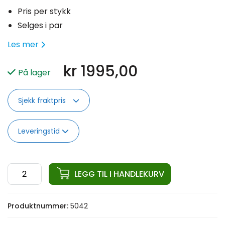
Pris per stykk
Selges i par
Les mer
kr
1995,00
På lager
Sjekk fraktpris
Leveringstid
ata
LEGG TIL I HANDLEKURV
Competition
Plate
Produktnummer:
5042
20KG