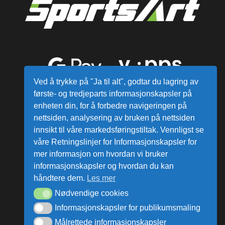
Ved å trykke på "Ja til alt", godtar du lagring av
første- og tredjeparts informasjonskapsler på
enheten din, for å forbedre navigeringen på
nettsiden, analysering av bruken på nettsiden
innsikt til våre markedsføringstiltak. Vennligst se
våre Retningslinjer for Informasjonskapsler for
mer informasjon om hvordan vi bruker
Alle varer sendes fra vårt lager i
informasjonskapsler og hvordan du kan
Norge
håndtere dem.
Les mer
Nødvendige cookies
ata Group AS © Alle rettigheter reservert.
Informasjonskapsler for publikumsmaling
Målrettede informasjonskapsler