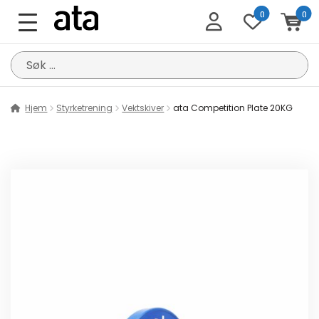
0
0
Søk
etter:
Hjem
Styrketrening
Vektskiver
ata Competition Plate 20KG